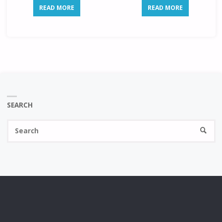
READ MORE
READ MORE
SEARCH
Se
SEARC
fo