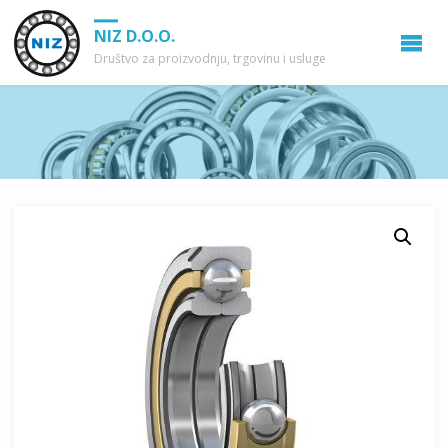
NIZ D.O.O.
Društvo za proizvodnju, trgovinu i usluge