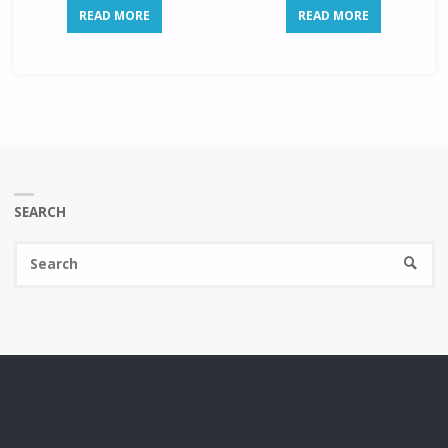
READ MORE
READ MORE
SEARCH
Se
SEARC
fo