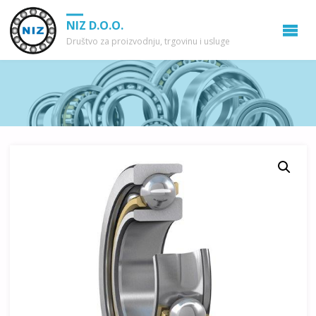
NIZ D.O.O.
Društvo za proizvodnju, trgovinu i usluge