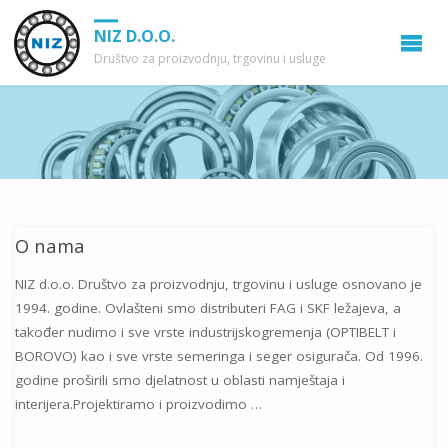
NIZ D.O.O.
Društvo za proizvodnju, trgovinu i usluge
O nama
NIZ d.o.o. Društvo za proizvodnju, trgovinu i usluge osnovano je
1994. godine. Ovlašteni smo distributeri FAG i SKF ležajeva, a
također nudimo i sve vrste industrijskogremenja (OPTIBELT i
BOROVO) kao i sve vrste semeringa i seger osigurača. Od 1996.
godine proširili smo djelatnost u oblasti namještaja i
interijera.Projektiramo i proizvodimo …