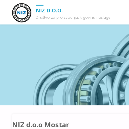
NIZ D.O.O.
Društvo za proizvodnju, trgovinu i usluge
NIZ d.o.o Mostar