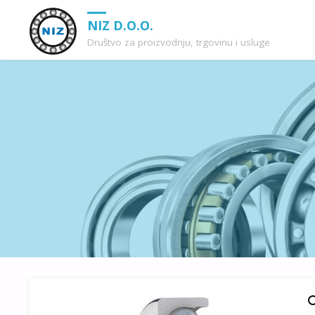
NIZ D.O.O.
Društvo za proizvodnju, trgovinu i usluge