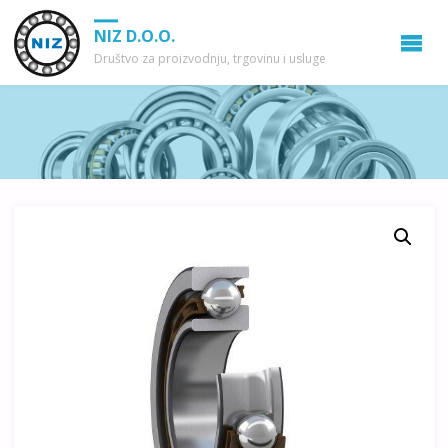
NIZ D.O.O.
Društvo za proizvodnju, trgovinu i usluge