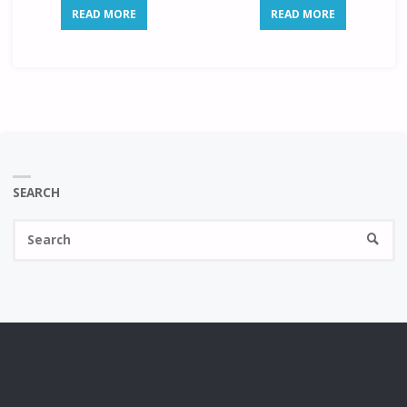
READ MORE
READ MORE
SEARCH
Se
SEARC
fo