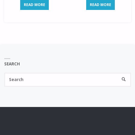
READ MORE
READ MORE
SEARCH
Se
SEARC
fo