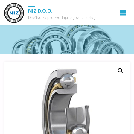
NIZ D.O.O.
Društvo za proizvodnju, trgovinu i usluge