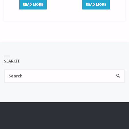
READ MORE
READ MORE
SEARCH
Se
SEARC
fo