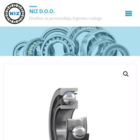
NIZ D.O.O.
Društvo za proizvodnju, trgovinu i usluge