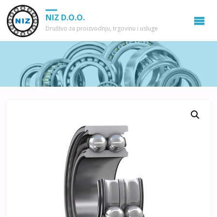
NIZ D.O.O.
Društvo za proizvodnju, trgovinu i usluge