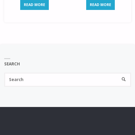
READ MORE
READ MORE
SEARCH
Se
SEARC
fo