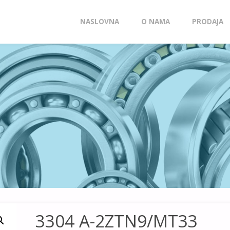
Skip
NASLOVNA
O NAMA
PRODAJA
to
content
3304 A-2ZTN9/MT33