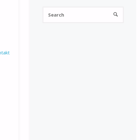
Search
SEARCH
for:
ntakt