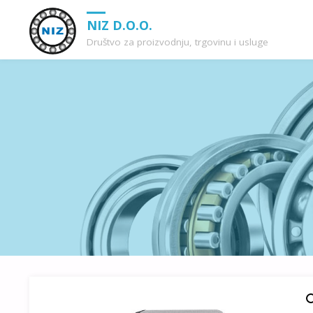
NIZ D.O.O.
Društvo za proizvodnju, trgovinu i usluge