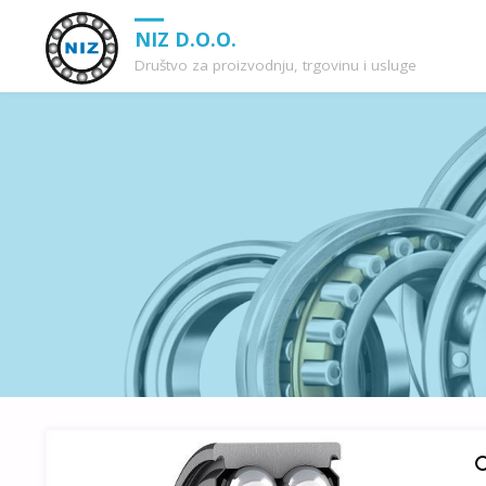
NIZ D.O.O.
Društvo za proizvodnju, trgovinu i usluge