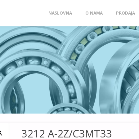
Skip
NASLOVNA
O NAMA
PRODAJA
to
content
3212 A-2Z/C3MT33