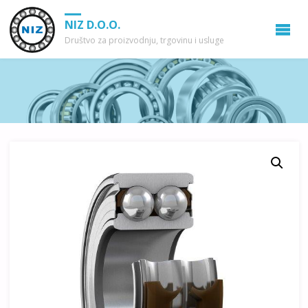
NIZ D.O.O.
Društvo za proizvodnju, trgovinu i usluge