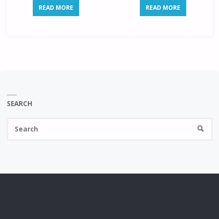
READ MORE
READ MORE
SEARCH
Se
SEARC
fo