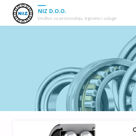
NIZ D.O.O.
Društvo za proizvodnju, trgovinu i usluge