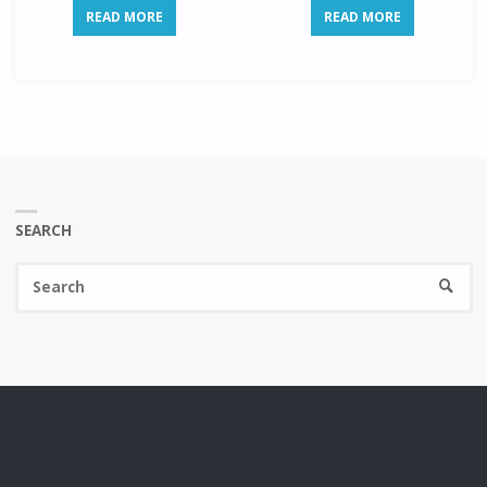
READ MORE
READ MORE
SEARCH
Se
SEARC
fo