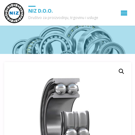
NIZ D.O.O.
Društvo za proizvodnju, trgovinu i usluge