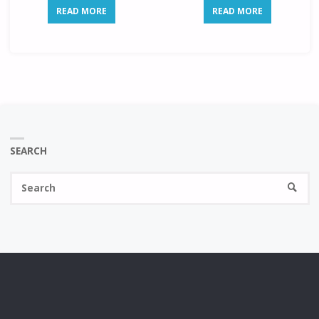
READ MORE
READ MORE
SEARCH
Se
SEARC
fo