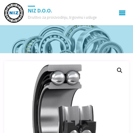
NIZ D.O.O.
Društvo za proizvodnju, trgovinu i usluge