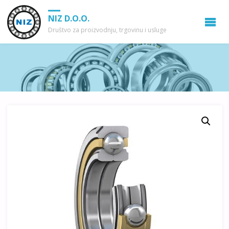
NIZ D.O.O.
Društvo za proizvodnju, trgovinu i usluge