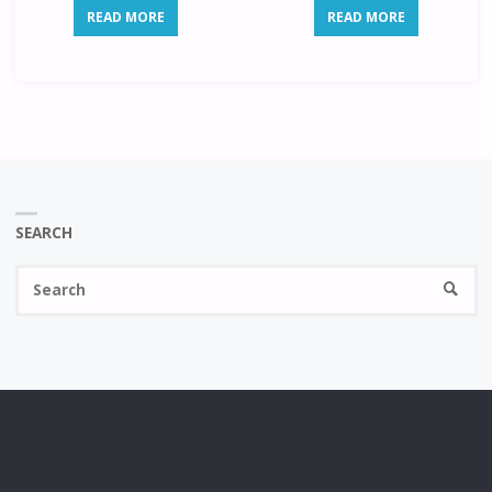
READ MORE
READ MORE
SEARCH
Se
SEARC
fo