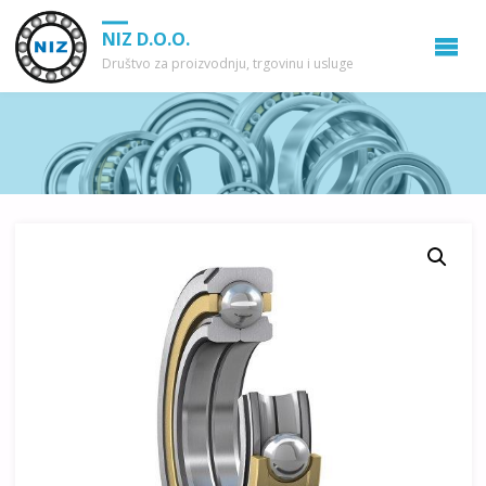
NIZ D.O.O.
Društvo za proizvodnju, trgovinu i usluge