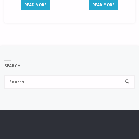
READ MORE
READ MORE
SEARCH
Se
SEARC
fo