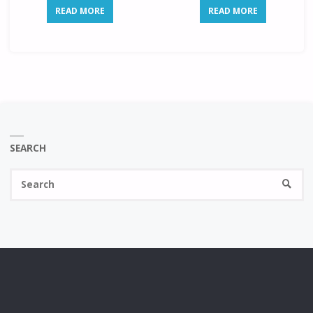
READ MORE
READ MORE
SEARCH
Se
SEARC
fo