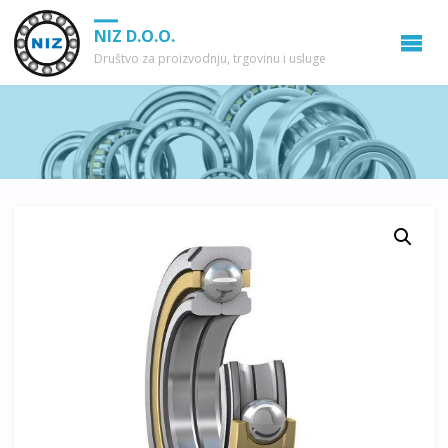
NIZ D.O.O.
Društvo za proizvodnju, trgovinu i usluge