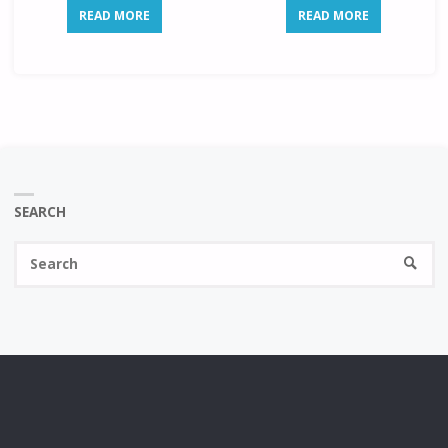
READ MORE
READ MORE
SEARCH
Se
SEARC
fo