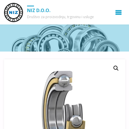
NIZ D.O.O.
Društvo za proizvodnju, trgovinu i usluge