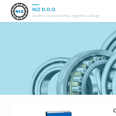
NIZ D.O.O.
Društvo za proizvodnju, trgovinu i usluge