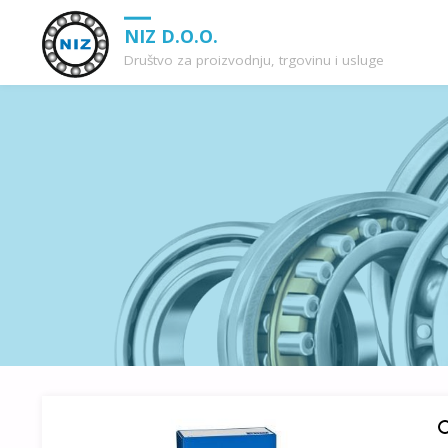
NIZ D.O.O.
Društvo za proizvodnju, trgovinu i usluge