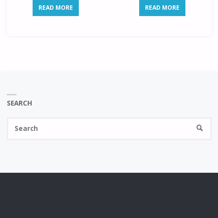
READ MORE
READ MORE
SEARCH
Se
SEARC
fo