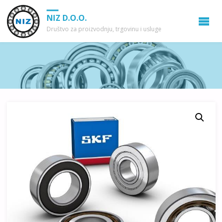
NIZ D.O.O.
Društvo za proizvodnju, trgovinu i usluge