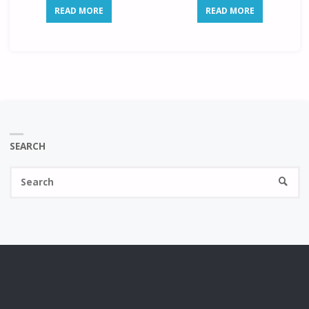
READ MORE
READ MORE
SEARCH
Se
SEARC
fo