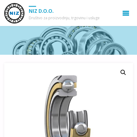
NIZ D.O.O.
Društvo za proizvodnju, trgovinu i usluge