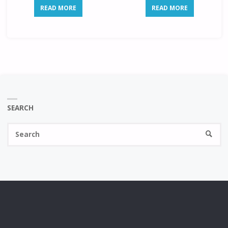
READ MORE
READ MORE
SEARCH
Se
SEARC
fo