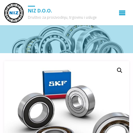
NIZ D.O.O.
Društvo za proizvodnju, trgovinu i usluge