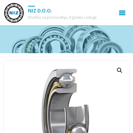
NIZ D.O.O.
Društvo za proizvodnju, trgovinu i usluge