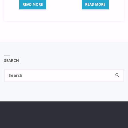
READ MORE
READ MORE
SEARCH
Se
SEARC
fo