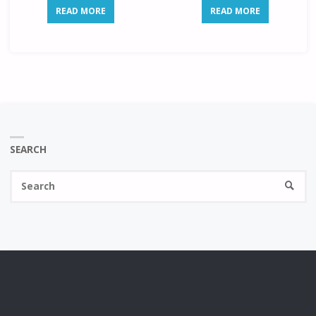
READ MORE
READ MORE
SEARCH
Se
SEARC
fo