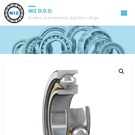
NIZ D.O.O.
Društvo za proizvodnju, trgovinu i usluge