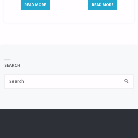
READ MORE
READ MORE
SEARCH
Se
SEARC
fo