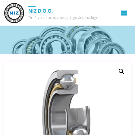
NIZ D.O.O.
Društvo za proizvodnju, trgovinu i usluge