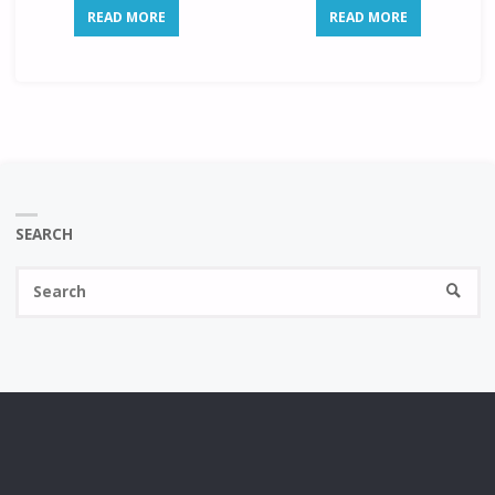
READ MORE
READ MORE
SEARCH
Se
SEARC
fo