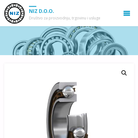
NIZ D.O.O.
Društvo za proizvodnju, trgovinu i usluge