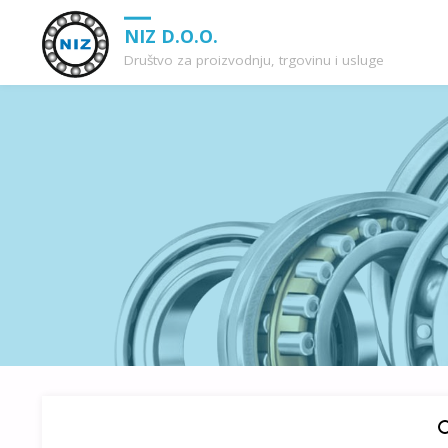
NIZ D.O.O.
Društvo za proizvodnju, trgovinu i usluge