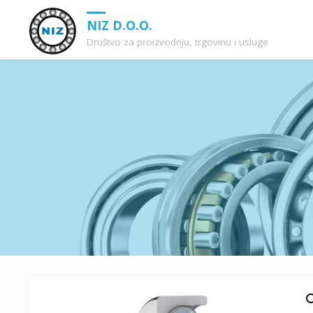
NIZ D.O.O.
Društvo za proizvodnju, trgovinu i usluge