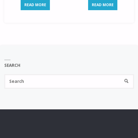
READ MORE
READ MORE
SEARCH
Se
SEARC
fo