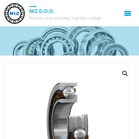
NIZ D.O.O.
Društvo za proizvodnju, trgovinu i usluge