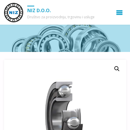
NIZ D.O.O.
Društvo za proizvodnju, trgovinu i usluge