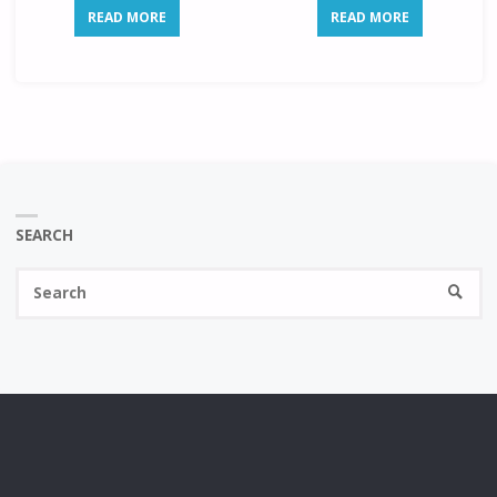
READ MORE
READ MORE
SEARCH
Se
SEARC
fo