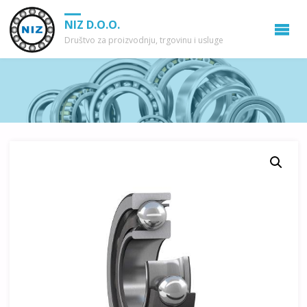
NIZ D.O.O.
Društvo za proizvodnju, trgovinu i usluge