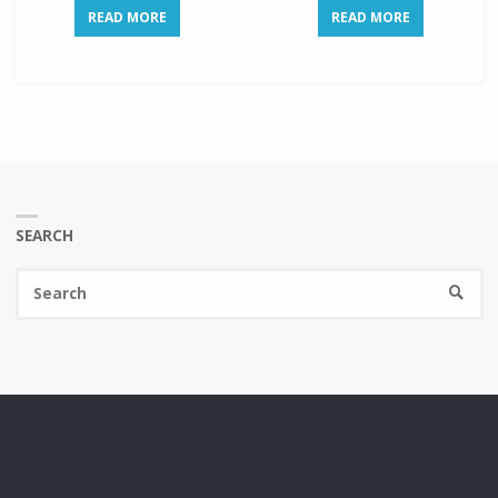
READ MORE
READ MORE
SEARCH
Se
SEARC
fo