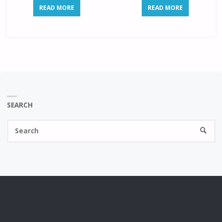
READ MORE
READ MORE
SEARCH
Se
SEARC
fo