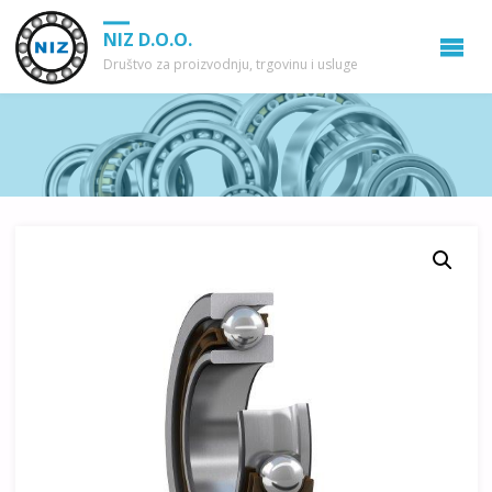
NIZ D.O.O.
Društvo za proizvodnju, trgovinu i usluge