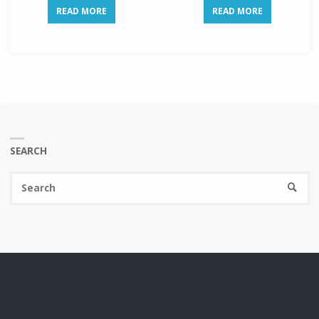
READ MORE
READ MORE
SEARCH
Se
SEARC
fo