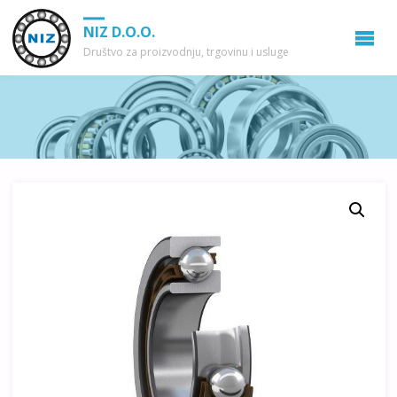
NIZ D.O.O.
Društvo za proizvodnju, trgovinu i usluge