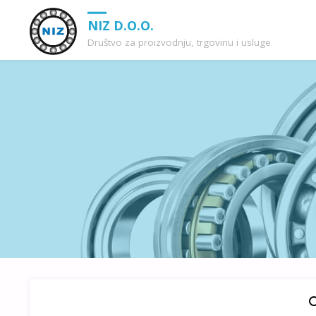
NIZ D.O.O.
Društvo za proizvodnju, trgovinu i usluge