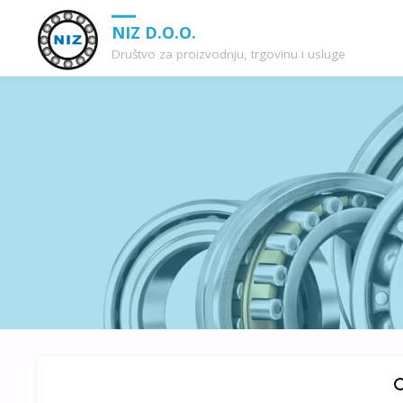
NIZ D.O.O.
Društvo za proizvodnju, trgovinu i usluge