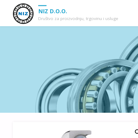
NIZ D.O.O.
Društvo za proizvodnju, trgovinu i usluge