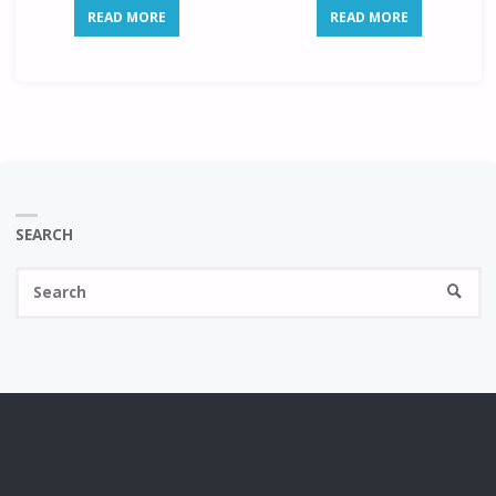
READ MORE
READ MORE
SEARCH
Se
SEARC
fo