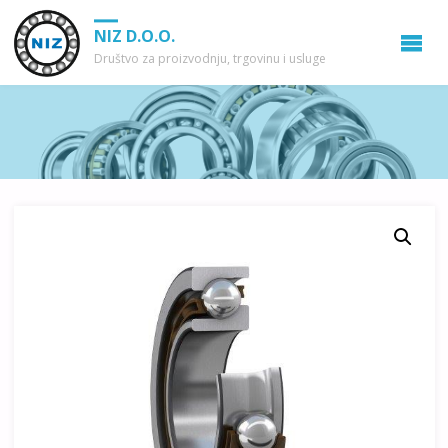
NIZ D.O.O.
Društvo za proizvodnju, trgovinu i usluge