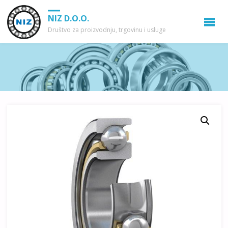
NIZ D.O.O.
Društvo za proizvodnju, trgovinu i usluge