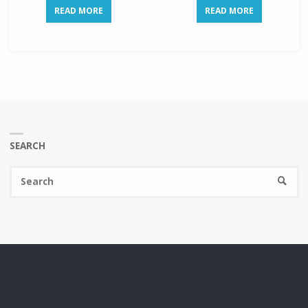
READ MORE
READ MORE
SEARCH
Se
SEARC
fo