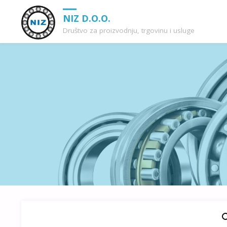
NIZ D.O.O.
Društvo za proizvodnju, trgovinu i usluge