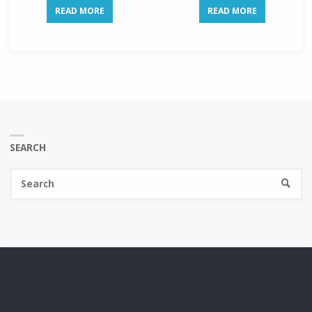
READ MORE
READ MORE
SEARCH
Se
SEARC
fo