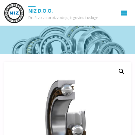
NIZ D.O.O.
Društvo za proizvodnju, trgovinu i usluge