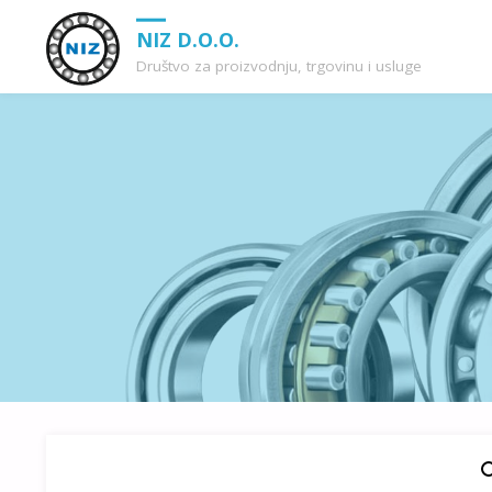
NIZ D.O.O.
Društvo za proizvodnju, trgovinu i usluge