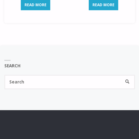
READ MORE
READ MORE
SEARCH
Se
SEARC
fo