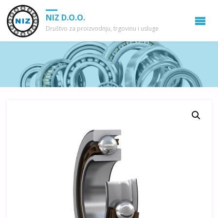
NIZ D.O.O.
Društvo za proizvodnju, trgovinu i usluge