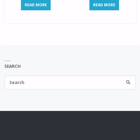
READ MORE
READ MORE
SEARCH
Se
SEARC
fo