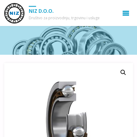
NIZ D.O.O.
Društvo za proizvodnju, trgovinu i usluge