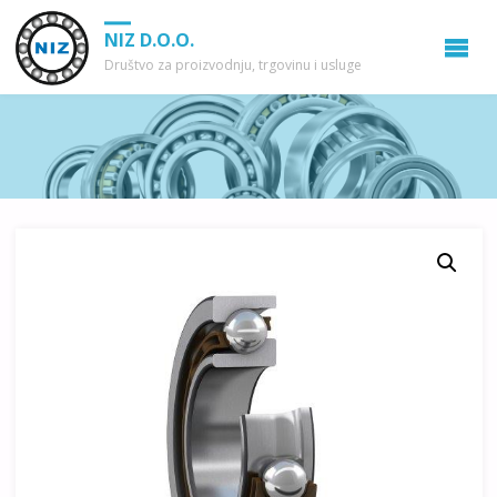
NIZ D.O.O.
Društvo za proizvodnju, trgovinu i usluge