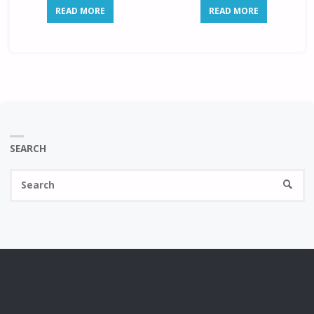
READ MORE
READ MORE
SEARCH
Se
SEARC
fo