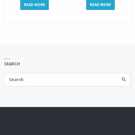
READ MORE
READ MORE
SEARCH
Se
SEARC
fo