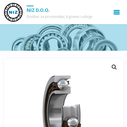
NIZ D.O.O.
Društvo za proizvodnju, trgovinu i usluge