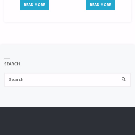
READ MORE
READ MORE
SEARCH
Se
SEARC
fo