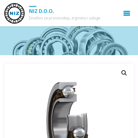
NIZ D.O.O.
Društvo za proizvodnju, trgovinu i usluge