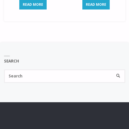
READ MORE
READ MORE
SEARCH
Se
SEARC
fo