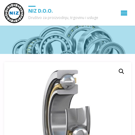
NIZ D.O.O.
Društvo za proizvodnju, trgovinu i usluge