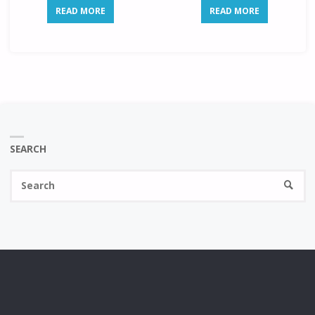
READ MORE
READ MORE
SEARCH
Se
SEARC
fo