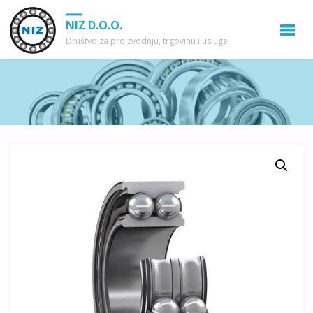
NIZ D.O.O.
Društvo za proizvodnju, trgovinu i usluge